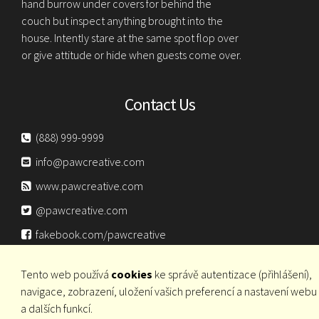
hand burrow under covers for behind the
couch but inspect anything brought into the
house. Intently stare at the same spot flop over
or give attitude or hide when guests come over.
Contact Us
(888) 999-9999
info@pawcreative.com
www.pawcreative.com
@pawcreative.com
fakebook.com/pawcreative
utube.com/pawcreative
Tento web používá
cookies
ke správě autentizace (přihlášení),
navigace, zobrazení, uložení vašich preferencí a nastavení webu
a dalších funkcí.