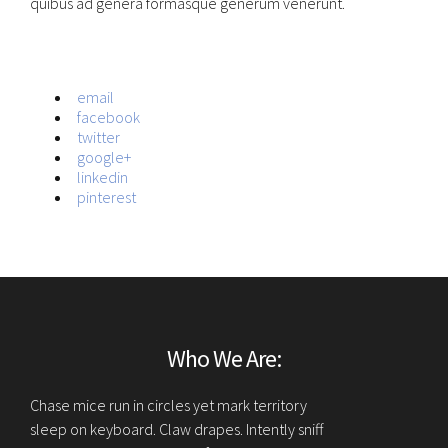
quibus ad genera formasque generum venerunt.
email
facebook
twitter
google+
linkedin
pinterest
Who We Are:
Chase mice run in circles yet mark territory
sleep on keyboard. Claw drapes. Intently sniff