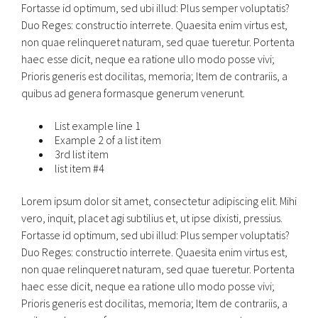
Fortasse id optimum, sed ubi illud: Plus semper voluptatis?
Duo Reges: constructio interrete. Quaesita enim virtus est,
non quae relinqueret naturam, sed quae tueretur. Portenta
haec esse dicit, neque ea ratione ullo modo posse vivi;
Prioris generis est docilitas, memoria; Item de contrariis, a
quibus ad genera formasque generum venerunt.
List example line 1
Example 2 of a list item
3rd list item
list item #4
Lorem ipsum dolor sit amet, consectetur adipiscing elit. Mihi
vero, inquit, placet agi subtilius et, ut ipse dixisti, pressius.
Fortasse id optimum, sed ubi illud: Plus semper voluptatis?
Duo Reges: constructio interrete. Quaesita enim virtus est,
non quae relinqueret naturam, sed quae tueretur. Portenta
haec esse dicit, neque ea ratione ullo modo posse vivi;
Prioris generis est docilitas, memoria; Item de contrariis, a