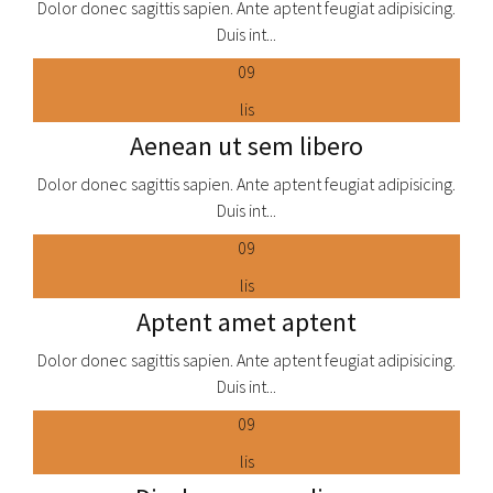
Dolor donec sagittis sapien. Ante aptent feugiat adipisicing.
Duis int...
Portenta Haec
09
" Donec in velit vel ipsum auctor pulvinar. Vesti bulum iaculis
lis
lacinia est. Proin dictum elementum velit. Fusce euismod
auctor pulvinar. "
Aenean ut sem libero
Dolor donec sagittis sapien. Ante aptent feugiat adipisicing.
Duis int...
09
lis
Aptent amet aptent
Dolor donec sagittis sapien. Ante aptent feugiat adipisicing.
Duis int...
09
lis