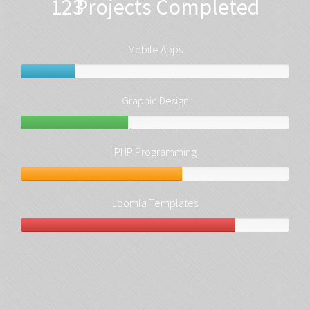
123
Projects Completed
Mobile Apps
Graphic Design
PHP Programming
Joomla Templates