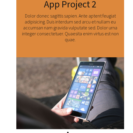
App Project 2
Dolor donec sagittis sapien. Ante aptent feugiat
adipisicing. Duis interdum sed arcu et nullam eu
accumsan nam gravida vulputate sed. Dolor urna
integer consectetuer. Quaesita enim virtus est non
quae.
Číst dál: