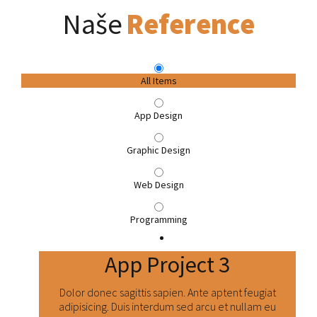
Naše
Reference
All Items
App Design
Graphic Design
Web Design
Programming
App Project 3
Dolor donec sagittis sapien. Ante aptent feugiat
adipisicing. Duis interdum sed arcu et nullam eu