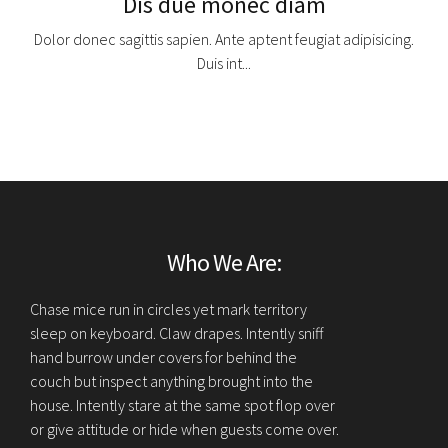
Dis due monec diam
Dolor donec sagittis sapien. Ante aptent feugiat adipisicing.
Duis int...
Ratione Ullo
"Donec in velit vel ipsum auctor pulvinar. Vesti bulum iaculis
lacinia est. Proin dictum elementum velit. Fusce euismod
auctor pulvinar. "
Who We Are:
Chase mice run in circles yet mark territory
sleep on keyboard. Claw drapes. Intently sniff
hand burrow under covers for behind the
couch but inspect anything brought into the
house. Intently stare at the same spot flop over
or give attitude or hide when guests come over.