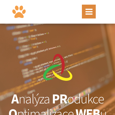
A
nalýza
PR
odukce
O
ptimalizace
WEB
u