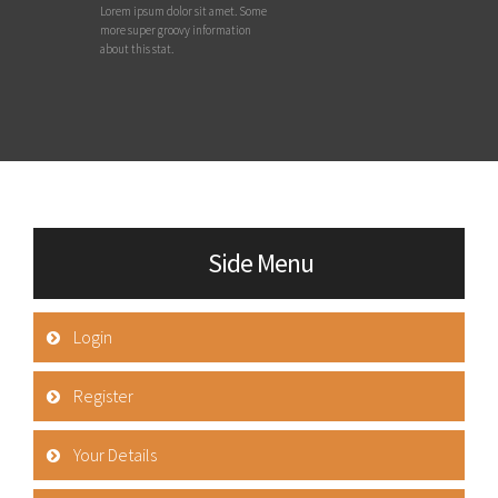
Lorem ipsum dolor sit amet. Some
more super groovy information
about this stat.
Side Menu
Login
Register
Your Details