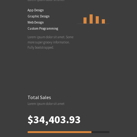
App Design
Graphic Design
Web Design
Custom Programming
Lorem ipsum dolor sit amet. Some
more super groovy information.
Fully bootstrapped.
Total Sales
Lorem ipsum dolor sit amet
$34,403.93