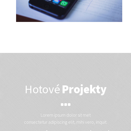
Hotové
Projekty
Lorem ipsum dolor sit met
consectetur adipiscing elit, mihi vero, inquit.