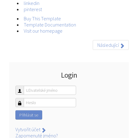
linkedin
pinterest
Buy This Template
Template Documentation
Visit our homepage
Následující
Login
Uživatelské jméno
Heslo
Přihlásit se
Vytvořit účet
Zapomenuté jméno?