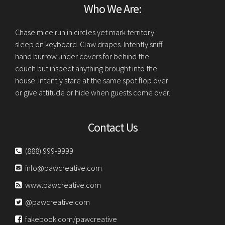
Who We Are:
Chase mice run in circles yet mark territory
sleep on keyboard. Claw drapes. Intently sniff
hand burrow under covers for behind the
couch but inspect anything brought into the
house. Intently stare at the same spot flop over
or give attitude or hide when guests come over.
Contact Us
(888) 999-9999
info@pawcreative.com
www.pawcreative.com
@pawcreative.com
fakebook.com/pawcreative