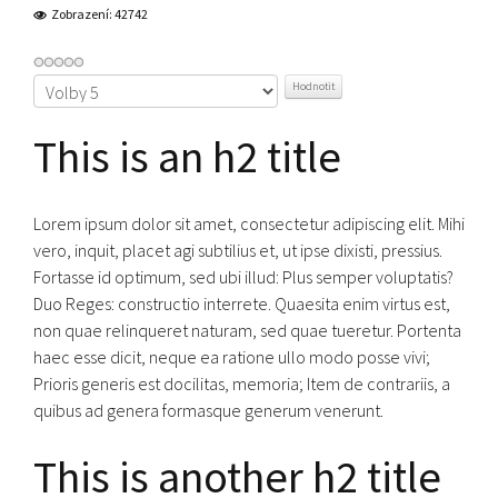
Zobrazení: 42742
Hodnoťte
prosím
This is an h2 title
Lorem ipsum dolor sit amet, consectetur adipiscing elit. Mihi
vero, inquit, placet agi subtilius et, ut ipse dixisti, pressius.
Fortasse id optimum, sed ubi illud: Plus semper voluptatis?
Duo Reges: constructio interrete. Quaesita enim virtus est,
non quae relinqueret naturam, sed quae tueretur. Portenta
haec esse dicit, neque ea ratione ullo modo posse vivi;
Prioris generis est docilitas, memoria; Item de contrariis, a
quibus ad genera formasque generum venerunt.
This is another h2 title