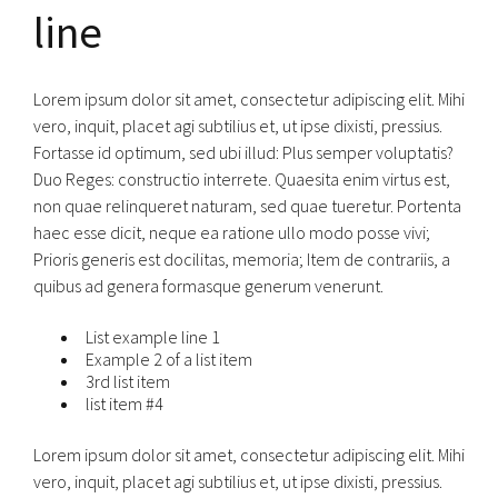
line
Lorem ipsum dolor sit amet, consectetur adipiscing elit. Mihi
vero, inquit, placet agi subtilius et, ut ipse dixisti, pressius.
Fortasse id optimum, sed ubi illud: Plus semper voluptatis?
Duo Reges: constructio interrete. Quaesita enim virtus est,
non quae relinqueret naturam, sed quae tueretur. Portenta
haec esse dicit, neque ea ratione ullo modo posse vivi;
Prioris generis est docilitas, memoria; Item de contrariis, a
quibus ad genera formasque generum venerunt.
List example line 1
Example 2 of a list item
3rd list item
list item #4
Lorem ipsum dolor sit amet, consectetur adipiscing elit. Mihi
vero, inquit, placet agi subtilius et, ut ipse dixisti, pressius.