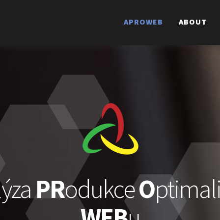
APROWEB
ABOUT
lýza
PR
odukce
O
ptimal
WEB
u