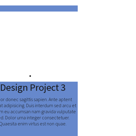
Design Project 3
or donec sagittis sapien. Ante aptent
at adipisicing. Duis interdum sed arcu et
am eu accumsan nam gravida vulputate
ed. Dolor urna integer consectetuer.
Quaesita enim virtus est non quae.