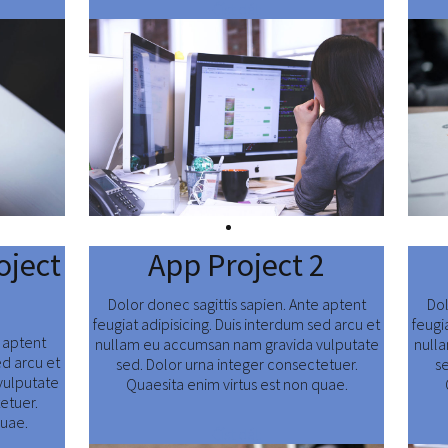
Číst dál:
oject
App Project 2
Dolor donec sagittis sapien. Ante aptent
Dol
feugiat adipisicing. Duis interdum sed arcu et
feugi
e aptent
nullam eu accumsan nam gravida vulputate
null
ed arcu et
sed. Dolor urna integer consectetuer.
s
vulputate
Quaesita enim virtus est non quae.
etuer.
quae.
Číst dál: