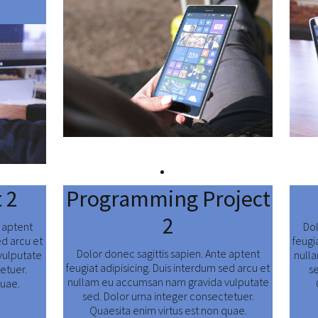
 2
Programming Project
2
e aptent
Dol
ed arcu et
feugi
Dolor donec sagittis sapien. Ante aptent
vulputate
null
feugiat adipisicing. Duis interdum sed arcu et
etuer.
s
nullam eu accumsan nam gravida vulputate
quae.
sed. Dolor urna integer consectetuer.
Quaesita enim virtus est non quae.