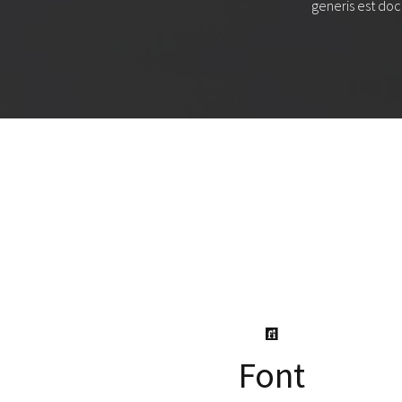
generis est doc
Font