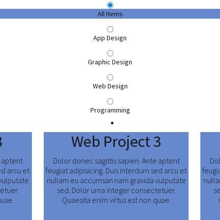
All Items
App Design
Graphic Design
Web Design
Programming
3
Web Project 3
e aptent
Dolor donec sagittis sapien. Ante aptent
Dol
ed arcu et
feugiat adipisicing. Duis interdum sed arcu et
feugi
vulputate
nullam eu accumsan nam gravida vulputate
null
etuer.
sed. Dolor urna integer consectetuer.
s
quae.
Quaesita enim virtus est non quae.