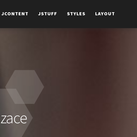
JCONTENT
JSTUFF
STYLES
LAYOUT
izace