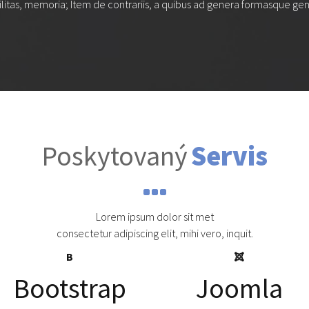
ilitas, memoria; Item de contrariis, a quibus ad genera formasque g
Poskytovaný
Servis
Lorem ipsum dolor sit met
consectetur adipiscing elit, mihi vero, inquit.
B
Bootstrap
Joomla