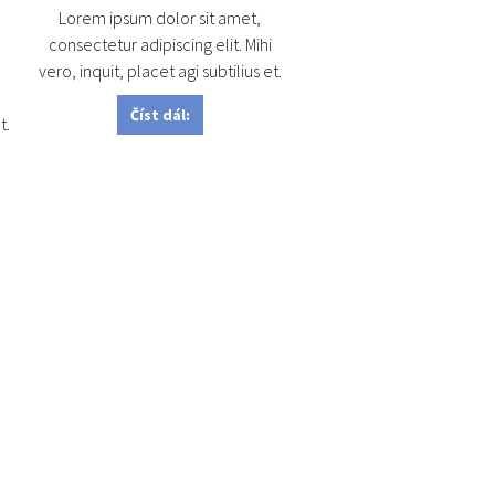
Lorem ipsum dolor sit amet,
consectetur adipiscing elit. Mihi
vero, inquit, placet agi subtilius et.
i
Číst dál:
t.