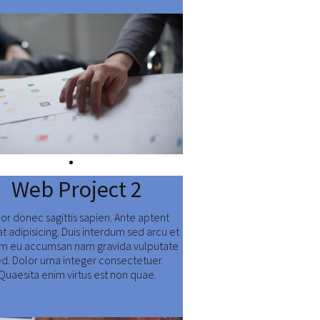
Číst dál:
Web Project 2
or donec sagittis sapien. Ante aptent
at adipisicing. Duis interdum sed arcu et
am eu accumsan nam gravida vulputate
ed. Dolor urna integer consectetuer.
Quaesita enim virtus est non quae.
Číst dál: