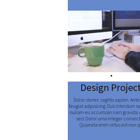
Číst dál:
Design Project
Dolor donec sagittis sapien. Ant
feugiat adipisicing. Duis interdum s
nullam eu accumsan nam gravida 
sed. Dolor urna integer consect
Quaesita enim virtus est non 