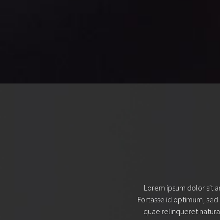
Lorem ipsum dolor sit amet
Fortasse id optimum, sed u
quae relinqueret naturam