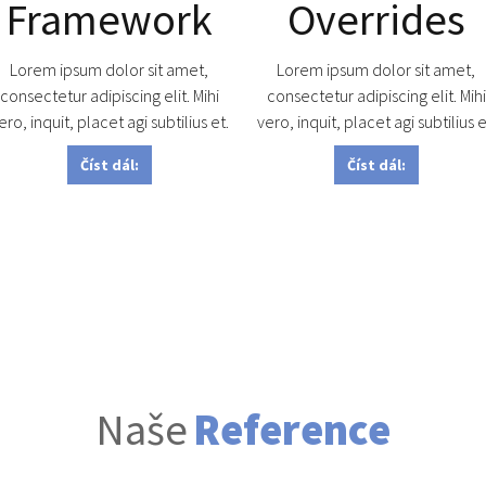
Framework
Overrides
Lorem ipsum dolor sit amet,
Lorem ipsum dolor sit amet,
consectetur adipiscing elit. Mihi
consectetur adipiscing elit. Mih
ero, inquit, placet agi subtilius et.
vero, inquit, placet agi subtilius e
Číst dál:
Číst dál:
Naše
Reference