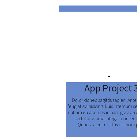
App Project 
Dolor donec sagittis sapien. Ant
feugiat adipisicing. Duis interdum s
nullam eu accumsan nam gravida 
sed. Dolor urna integer consect
Quaesita enim virtus est non 