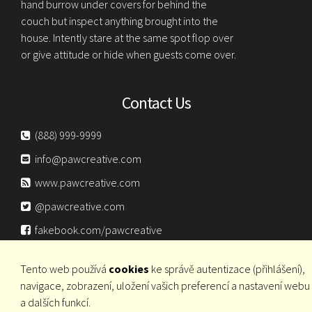
hand burrow under covers for behind the
couch but inspect anything brought into the
house. Intently stare at the same spot flop over
or give attitude or hide when guests come over.
Contact Us
(888) 999-9999
info@pawcreative.com
www.pawcreative.com
@pawcreative.com
fakebook.com/pawcreative
utube.com/pawcreative
Tento web používá
cookies
ke správě autentizace (přihlášení),
navigace, zobrazení, uložení vašich preferencí a nastavení webu
a dalších funkcí.