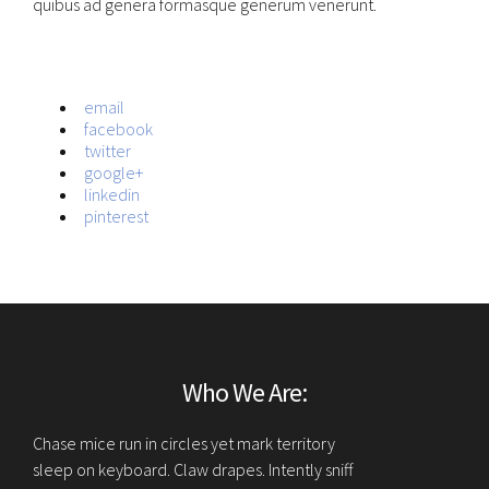
quibus ad genera formasque generum venerunt.
email
facebook
twitter
google+
linkedin
pinterest
Who We Are:
Chase mice run in circles yet mark territory
sleep on keyboard. Claw drapes. Intently sniff