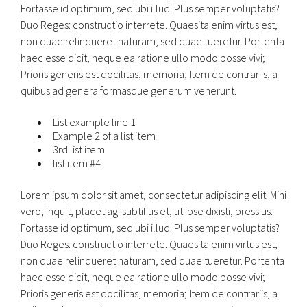
Fortasse id optimum, sed ubi illud: Plus semper voluptatis?
Duo Reges: constructio interrete. Quaesita enim virtus est,
non quae relinqueret naturam, sed quae tueretur. Portenta
haec esse dicit, neque ea ratione ullo modo posse vivi;
Prioris generis est docilitas, memoria; Item de contrariis, a
quibus ad genera formasque generum venerunt.
List example line 1
Example 2 of a list item
3rd list item
list item #4
Lorem ipsum dolor sit amet, consectetur adipiscing elit. Mihi
vero, inquit, placet agi subtilius et, ut ipse dixisti, pressius.
Fortasse id optimum, sed ubi illud: Plus semper voluptatis?
Duo Reges: constructio interrete. Quaesita enim virtus est,
non quae relinqueret naturam, sed quae tueretur. Portenta
haec esse dicit, neque ea ratione ullo modo posse vivi;
Prioris generis est docilitas, memoria; Item de contrariis, a